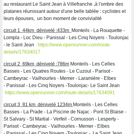
au restaurant Le Saint Jean à Villefranche ,à l'ombre des
platanes réunissant autour d'une belle tablée : cyclistes et
leurs épouses, un bon moment de convivialité
circuit 1 44km dénivelé :433m
Monteils - La Rouquette -
Lompla - Loc Dieu - Panissal - Les Cinq Noyers - Toulonjac
- le Saint Jean
https://www.openrunner.com/route-
details/17634017
circuit 2 69km dénivelé :786m
Monteils - Les Celles
Basses - Les Quatres Routes - Le Cuzoul - Parisot -
Cambeyrac - Vailhourles - Memer - Laramière - Elbes
- Panissal - Les Cinq Noyers -Toulonjac- Le Saint Jean
https://www.openrunner.com/route-details/17634091
circuit 3 81 km dénivelé 1234m
Monteils - Les Celles
Basses - La Prade - La Piscine de Najac - Pont St Blaise -
St Salvary - St Martial - Verfeil - Cornusson - Lesperty -
Parisot - Cambeyrac - Vailhourles - Memer - Elbes
- Panissal - Les Cinq Noyers -Toulonjac - Le Saint Jean